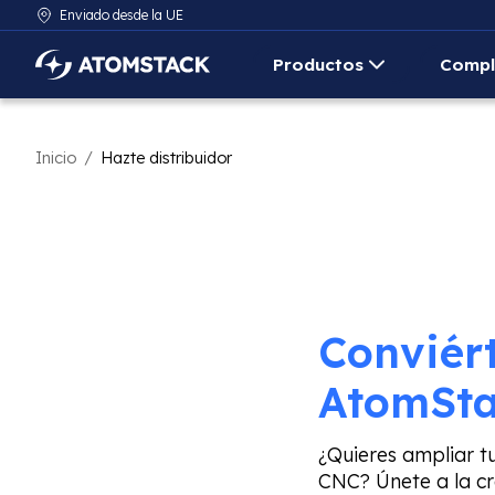
Enviado desde la UE
Productos
Compl
AtomStack Europe
Inicio
/
Hazte distribuidor
Conviért
AtomSta
¿Quieres ampliar t
CNC? Únete a la cr