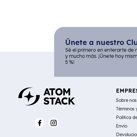
Únete a nuestro Clu
Sé el primero en enterarte de 
y mucho más. ¡Únete hoy mismo
5 %!
EMPRE
Sobre nos
Términos 
Política d
Envío
Devolucio