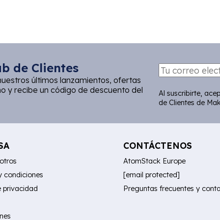
b de Clientes
nuestros últimos lanzamientos, ofertas
 y recibe un código de descuento del
Al suscribirte, ace
de Clientes de Ma
SA
CONTÁCTENOS
otros
AtomStack Europe
y condiciones
[email protected]
e privacidad
Preguntas frecuentes y cont
nes