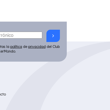
ptas la
política
de
privacidad
del Club
kerMondo.
acto