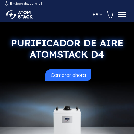
Enviado desde la UE
ES
AtomStack Europe
Carrito
PURIFICADOR DE AIRE
ATOMSTACK D4
Comprar
ahora
Purificador de aire AtomSta